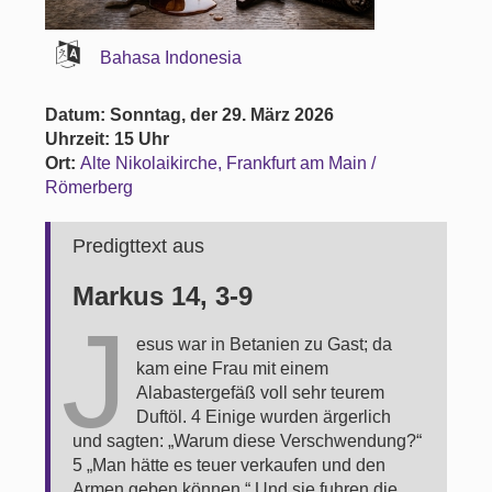
Bahasa Indonesia
Datum: Sonntag, der 29. März 2026
Uhrzeit: 15 Uhr
Ort:
Alte Nikolaikirche, Frankfurt am Main /
Römerberg
Predigttext aus
Markus 14, 3-9
J
esus war in Betanien zu Gast; da
kam eine Frau mit einem
Alabastergefäß voll sehr teurem
Duftöl. 4 Einige wurden ärgerlich
und sagten: „Warum diese Verschwendung?“
5 „Man hätte es teuer verkaufen und den
Armen geben können.“ Und sie fuhren die