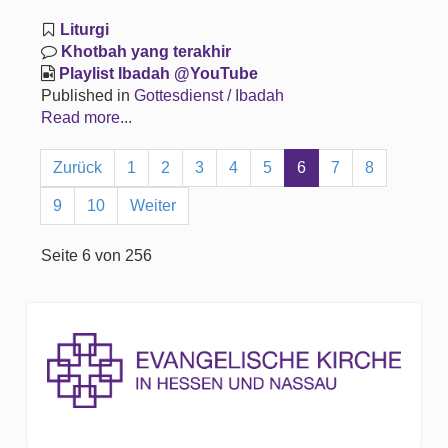
Liturgi
Khotbah yang terakhir
Playlist Ibadah @YouTube
Published in
Gottesdienst / Ibadah
Read more...
Zurück
1
2
3
4
5
6
7
8
9
10
Weiter
Seite 6 von 256