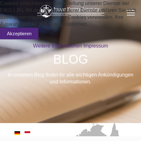
Cookies erleichtern die Bereitstellung unserer Dienste der
EIKG / JKI. Mit der Nutzung unserer Dienste erklären Sie sich
damit einverstanden, dass wir Cookies verwenden. Ihre
Auswahl wird für 365 Tage gespeichert.
Akzeptieren
Weitere Informationen
Impressum
BLOG
In unserem Blog findet ihr alle wichtigen Ankündigungen
und Informationen.