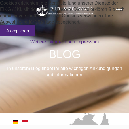
Cookies erleichtern die Bereitstellung unserer Dienste der
EIKG / JKI. Mit der Nutzung unserer Dienste erklären Sie sich
damit einverstanden, dass wir Cookies verwenden. Ihre
Auswahl wird für 365 Tage gespeichert.
Akzeptieren
Weitere Informationen
Impressum
BLOG
In unserem Blog findet ihr alle wichtigen Ankündigungen
und Informationen.