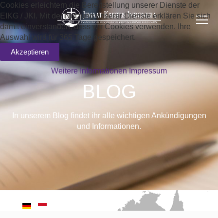
Cookies erleichtern die Bereitstellung unserer Dienste der
EIKG / JKI. Mit der Nutzung unserer Dienste erklären Sie sich
damit einverstanden, dass wir Cookies verwenden. Ihre
Auswahl wird für 365 Tage gespeichert.
Akzeptieren
Weitere Informationen
Impressum
BLOG
In unserem Blog findet ihr alle wichtigen Ankündigungen
und Informationen.