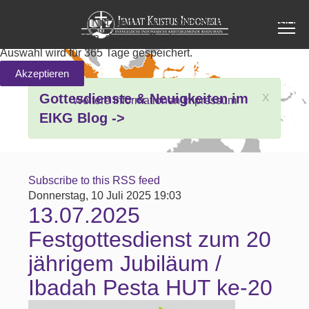
Cookies erleichtern die Bereitstellung unserer Dienste der
EIKG / JKI. Mit der Nutzung unserer Dienste erklären Sie sich
damit einverstanden, dass wir Cookies verwenden. Ihre
Auswahl wird für 365 Tage gespeichert.
Akzeptieren
x
Gottesdienste & Neuigkeiten im
Weitere Informationen
Impressum
EIKG Blog ->
Subscribe to this RSS feed
Donnerstag, 10 Juli 2025 19:03
13.07.2025
Festgottesdienst zum 20
jährigem Jubiläum /
Ibadah Pesta HUT ke-20