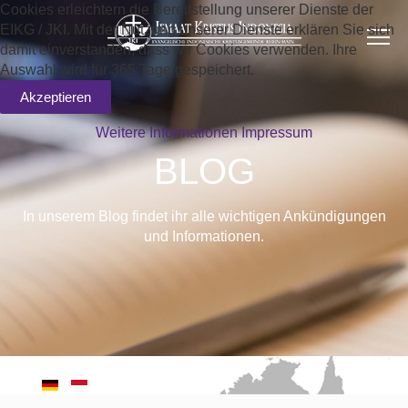
Cookies erleichtern die Bereitstellung unserer Dienste der
EIKG / JKI. Mit der Nutzung unserer Dienste erklären Sie sich
damit einverstanden, dass wir Cookies verwenden. Ihre
Auswahl wird für 365 Tage gespeichert.
Akzeptieren
Weitere Informationen
Impressum
BLOG
In unserem Blog findet ihr alle wichtigen Ankündigungen
und Informationen.