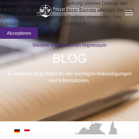
Cookies erleichtern die Bereitstellung unserer Dienste der
EIKG / JKI. Mit der Nutzung unserer Dienste erklären Sie sich
damit einverstanden, dass wir Cookies verwenden. Ihre
Auswahl wird für 365 Tage gespeichert.
Akzeptieren
Weitere Informationen
Impressum
BLOG
In unserem Blog findet ihr alle wichtigen Ankündigungen
und Informationen.