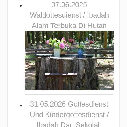
07.06.2025
Waldottesdienst / Ibadah
Alam Terbuka Di Hutan
31.05.2026 Gottesdienst
Und Kindergottesdienst /
Ibadah Dan Sekolah