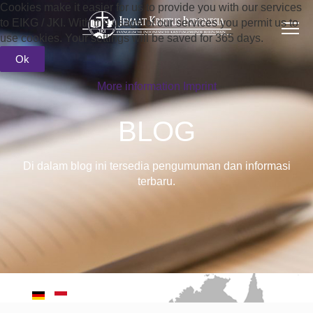
Cookies make it easier for us to provide you with our services
to EIKG / JKI. With the usage of our services you permit us to
use cookies. Your settings will be saved for 365 days.
Ok
More information
Imprint
BLOG
Di dalam blog ini tersedia pengumuman dan informasi
terbaru.