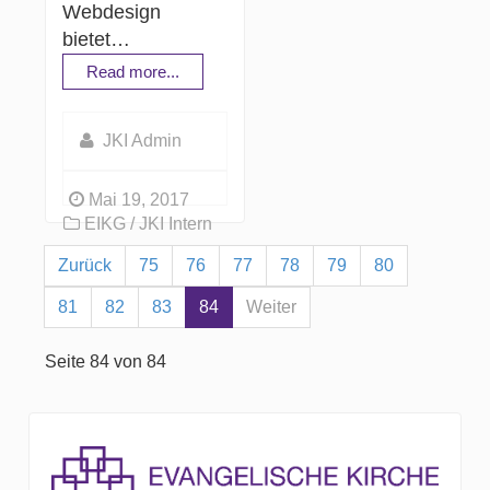
Webdesign
bietet…
Read more...
JKI Admin
Mai 19, 2017
EIKG / JKI Intern
Zurück
75
76
77
78
79
80
81
82
83
84
Weiter
Seite 84 von 84