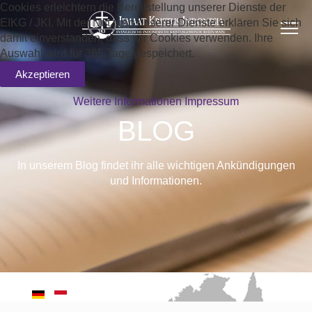
Cookies erleichtern die Bereitstellung unserer Dienste der
EIKG / JKI. Mit der Nutzung unserer Dienste erklären Sie sich
damit einverstanden, dass wir Cookies verwenden. Ihre
Auswahl wird für 365 Tage gespeichert.
Akzeptieren
Weitere Informationen
Impressum
BLOG
In unserem Blog findet ihr alle wichtigen Ankündigungen
und Informationen.