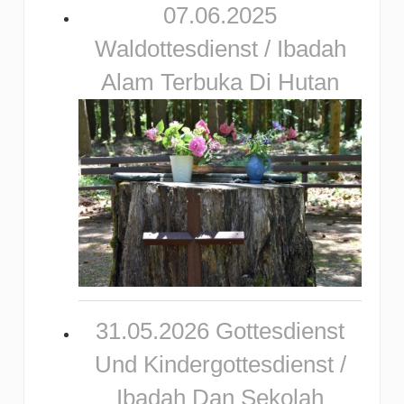
07.06.2025
Waldottesdienst / Ibadah
Alam Terbuka Di Hutan
31.05.2026 Gottesdienst
Und Kindergottesdienst /
Ibadah Dan Sekolah