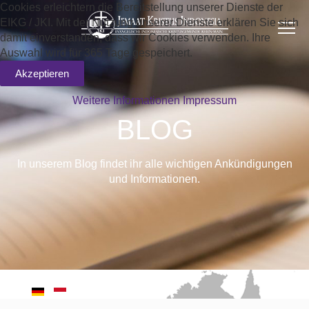
Cookies erleichtern die Bereitstellung unserer Dienste der
EIKG / JKI. Mit der Nutzung unserer Dienste erklären Sie sich
damit einverstanden, dass wir Cookies verwenden. Ihre
Auswahl wird für 365 Tage gespeichert.
Akzeptieren
Weitere Informationen
Impressum
BLOG
In unserem Blog findet ihr alle wichtigen Ankündigungen
und Informationen.