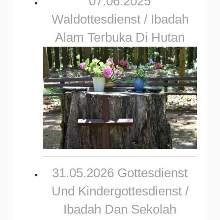
07.06.2025
Waldottesdienst / Ibadah
Alam Terbuka Di Hutan
31.05.2026 Gottesdienst
Und Kindergottesdienst /
Ibadah Dan Sekolah