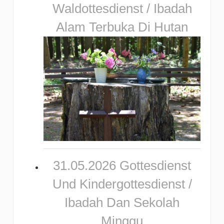
Waldottesdienst / Ibadah
Alam Terbuka Di Hutan
31.05.2026 Gottesdienst
Und Kindergottesdienst /
Ibadah Dan Sekolah
Minggu