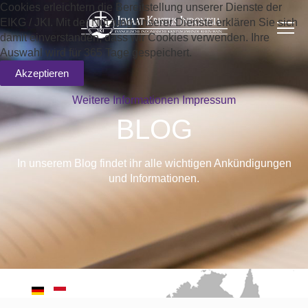
Cookies erleichtern die Bereitstellung unserer Dienste der
EIKG / JKI. Mit der Nutzung unserer Dienste erklären Sie sich
damit einverstanden, dass wir Cookies verwenden. Ihre
Auswahl wird für 365 Tage gespeichert.
Akzeptieren
Weitere Informationen
Impressum
BLOG
In unserem Blog findet ihr alle wichtigen Ankündigungen
und Informationen.