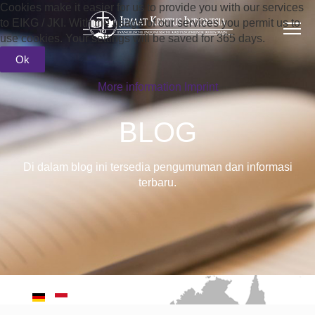
Cookies make it easier for us to provide you with our services
to EIKG / JKI. With the usage of our services you permit us to
use cookies. Your settings will be saved for 365 days.
Ok
More information
Imprint
BLOG
Di dalam blog ini tersedia pengumuman dan informasi
terbaru.