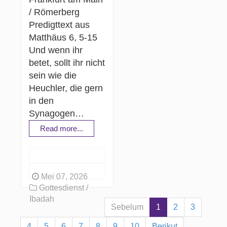
/ Römerberg
Predigttext aus
Matthäus 6, 5-15
Und wenn ihr
betet, sollt ihr nicht
sein wie die
Heuchler, die gern
in den
Synagogen…
Read more...
Mei 07, 2026
Gottesdienst /
Ibadah
Sebelum
1
2
3
4
5
6
7
8
9
10
Berikut