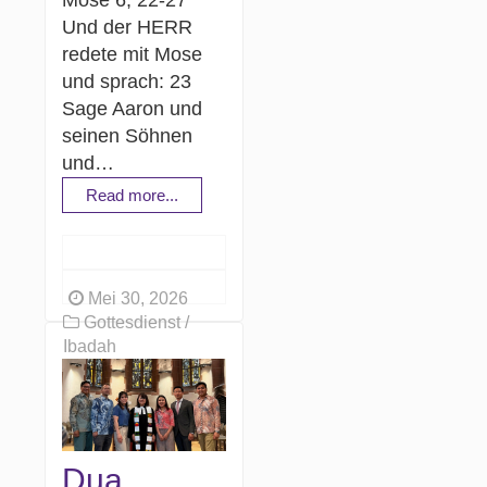
Mose 6, 22-27
Und der HERR
redete mit Mose
und sprach: 23
Sage Aaron und
seinen Söhnen
und…
Read more...
Mei 30, 2026
Gottesdienst /
Ibadah
Dua