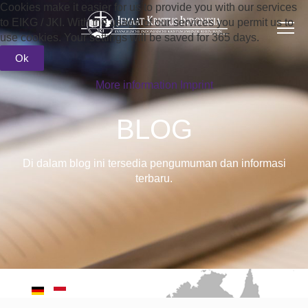
Cookies make it easier for us to provide you with our services
to EIKG / JKI. With the usage of our services you permit us to
use cookies. Your settings will be saved for 365 days.
Ok
More information
Imprint
BLOG
Di dalam blog ini tersedia pengumuman dan informasi
terbaru.