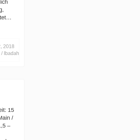
ich
g,
ltet…
, 2018
 / Ibadah
it: 15
Main /
,5 –