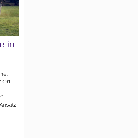
e in
ne,
 Ort,
r“
 Ansatz