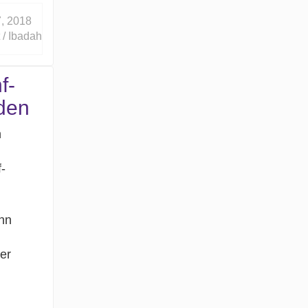
, 2018
 / Ibadah
f-
den
n
-
inn
er