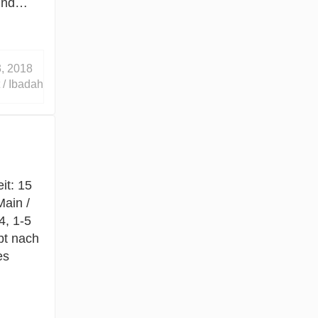
 und…
, 2018
 / Ibadah
it: 15
Main /
4, 1-5
bt nach
es