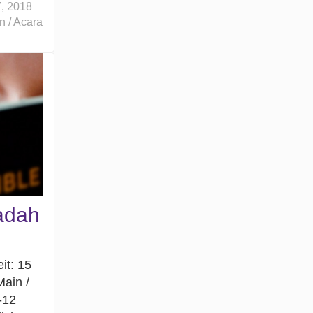
, 2018
n / Acara
badah
it: 15
Main /
-12