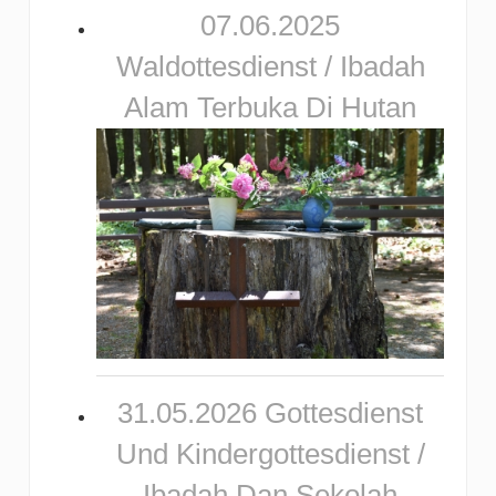
07.06.2025
Waldottesdienst / Ibadah
Alam Terbuka Di Hutan
31.05.2026 Gottesdienst
Und Kindergottesdienst /
Ibadah Dan Sekolah