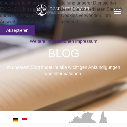
Cookies erleichtern die Bereitstellung unserer Dienste der
EIKG / JKI. Mit der Nutzung unserer Dienste erklären Sie sich
damit einverstanden, dass wir Cookies verwenden. Ihre
Auswahl wird für 365 Tage gespeichert.
Akzeptieren
Weitere Informationen
Impressum
BLOG
In unserem Blog findet ihr alle wichtigen Ankündigungen
und Informationen.