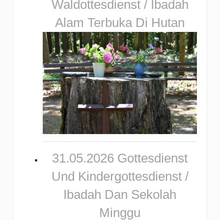
Waldottesdienst / Ibadah
Alam Terbuka Di Hutan
31.05.2026 Gottesdienst
Und Kindergottesdienst /
Ibadah Dan Sekolah
Minggu