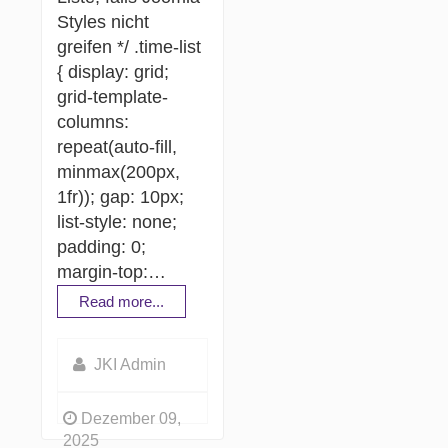
Styles nicht
greifen */ .time-list
{ display: grid;
grid-template-
columns:
repeat(auto-fill,
minmax(200px,
1fr)); gap: 10px;
list-style: none;
padding: 0;
margin-top:…
Read more...
JKI Admin
Dezember 09,
2025