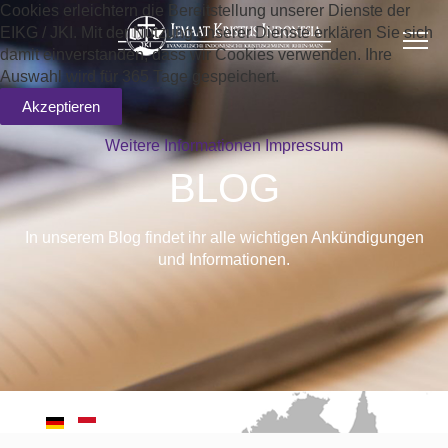
Cookies erleichtern die Bereitstellung unserer Dienste der
EIKG / JKI. Mit der Nutzung unserer Dienste erklären Sie sich
damit einverstanden, dass wir Cookies verwenden. Ihre
Auswahl wird für 365 Tage gespeichert.
Akzeptieren
Weitere Informationen
Impressum
BLOG
In unserem Blog findet ihr alle wichtigen Ankündigungen
und Informationen.