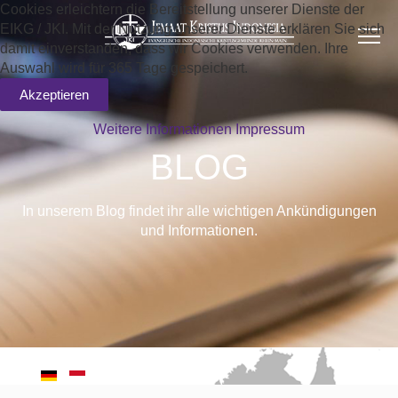
Cookies erleichtern die Bereitstellung unserer Dienste der
EIKG / JKI. Mit der Nutzung unserer Dienste erklären Sie sich
damit einverstanden, dass wir Cookies verwenden. Ihre
Auswahl wird für 365 Tage gespeichert.
Akzeptieren
Weitere Informationen
Impressum
BLOG
In unserem Blog findet ihr alle wichtigen Ankündigungen
und Informationen.