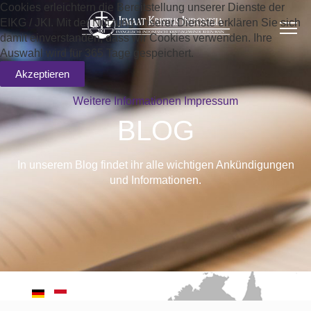
Cookies erleichtern die Bereitstellung unserer Dienste der
EIKG / JKI. Mit der Nutzung unserer Dienste erklären Sie sich
damit einverstanden, dass wir Cookies verwenden. Ihre
Auswahl wird für 365 Tage gespeichert.
Akzeptieren
Weitere Informationen
Impressum
BLOG
In unserem Blog findet ihr alle wichtigen Ankündigungen
und Informationen.