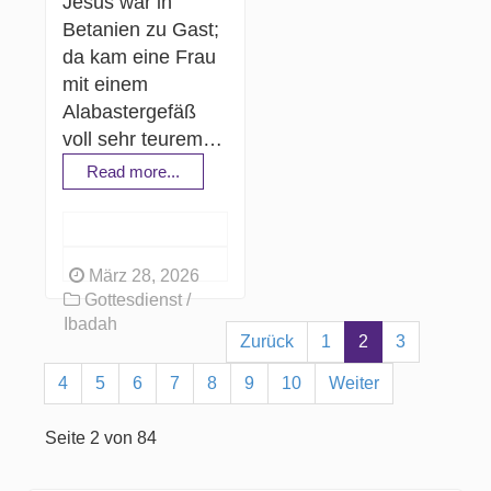
Jesus war in
Betanien zu Gast;
da kam eine Frau
mit einem
Alabastergefäß
voll sehr teurem…
Read more...
März 28, 2026
Gottesdienst /
Ibadah
Zurück
1
2
3
4
5
6
7
8
9
10
Weiter
Seite 2 von 84